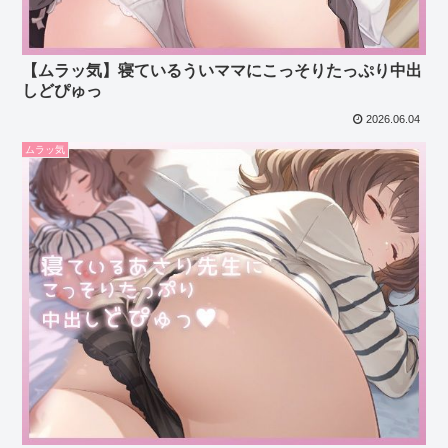
【ムラッ気】寝ているういママにこっそりたっぷり中出
しどぴゅっ
2026.06.04
ムラッ気