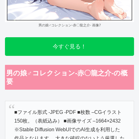
男の娘♂コレクション-赤〇龍之介- 画像7
今すぐ見る！
男の娘♂コレクション-赤〇龍之介-の概
要
■ファイル形式 -JPEG -PDF ■枚数 –CGイラスト
150枚。（表紙込み） ■画像サイズ –1664×2432
※Stable Diffusion WebUIでのAI生成を利用した
作品となります。 大きな破綻のないよう厳選した