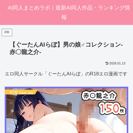
AI同人まとめラボ｜最新AI同人作品・ランキング情
報
PR
【ぐーたんAIらぼ】男の娘♂コレクション-
赤〇龍之介-
2026.01.13
エロ同人サークル「ぐーたんAIらぼ」のR18エロ漫画です