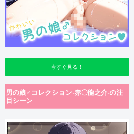
今すぐ見る！
男の娘♂コレクション-赤〇龍之介-の注
目シーン