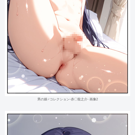
男の娘♂コレクション-赤〇龍之介- 画像2