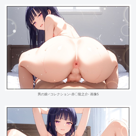
男の娘♂コレクション-赤〇龍之介- 画像5