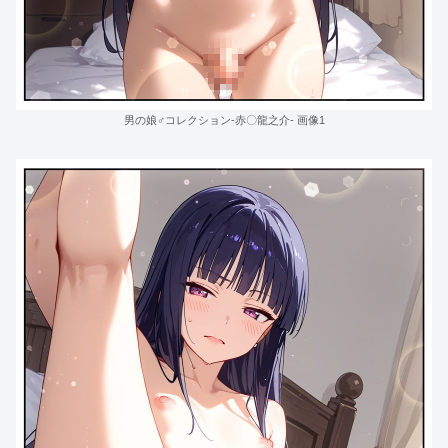
男の娘♂コレクション-赤〇龍之介- 画像1