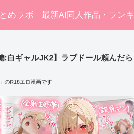
まとめラボ｜最新AI同人作品・ラン
【続編:白ギャルJK2】ラブドール頼んだ
S」のR18エロ漫画です