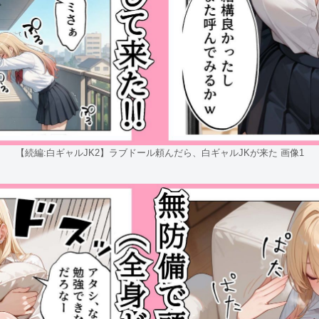
【続編:白ギャルJK2】ラブドール頼んだら、白ギャルJKが来た 画像1