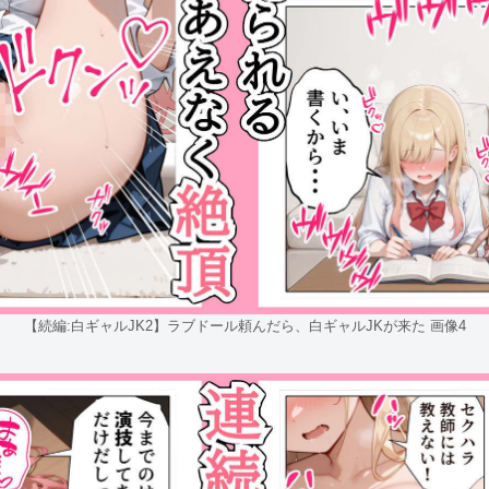
【続編:白ギャルJK2】ラブドール頼んだら、白ギャルJKが来た 画像4