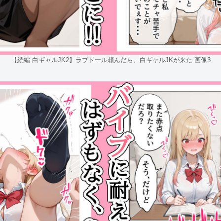
【続編:白ギャルJK2】ラブドール頼んだら、白ギャルJKが来た 画像3