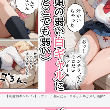
【続編:白ギャルJK2】ラブドール頼んだら、白ギャルJKが来た 画像2