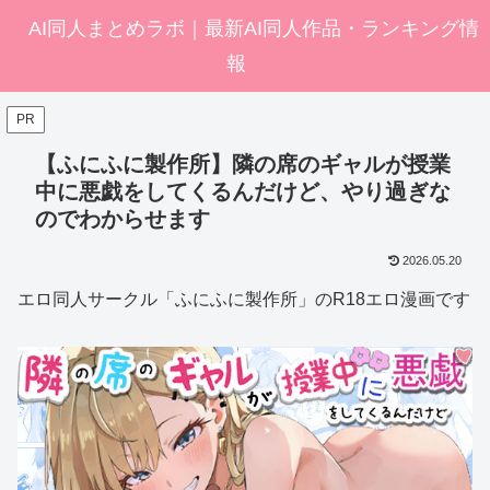
AI同人まとめラボ｜最新AI同人作品・ランキング情
報
PR
【ふにふに製作所】隣の席のギャルが授業
中に悪戯をしてくるんだけど、やり過ぎな
のでわからせます
2026.05.20
エロ同人サークル「ふにふに製作所」のR18エロ漫画です