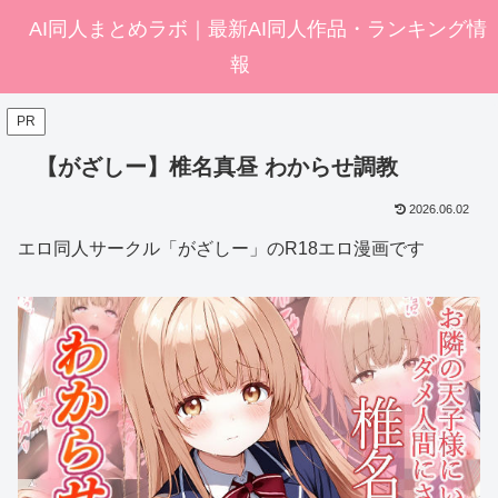
AI同人まとめラボ｜最新AI同人作品・ランキング情
報
PR
【がざしー】椎名真昼 わからせ調教
2026.06.02
エロ同人サークル「がざしー」のR18エロ漫画です