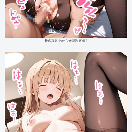
椎名真昼 わからせ調教 画像4