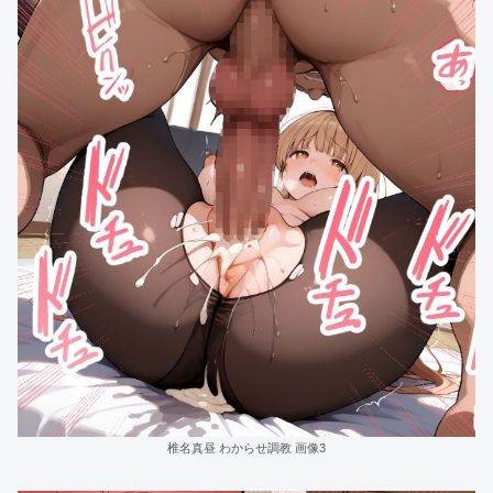
椎名真昼 わからせ調教 画像3