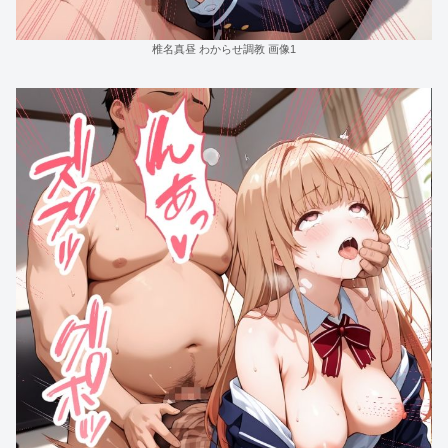
椎名真昼 わからせ調教 画像1