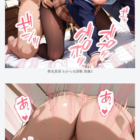
椎名真昼 わからせ調教 画像2