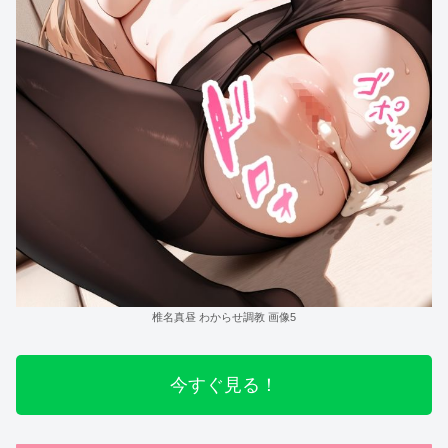
椎名真昼 わからせ調教 画像5
今すぐ見る！