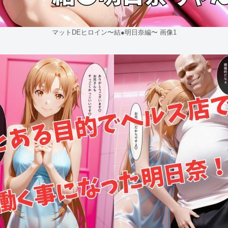
マットDEヒロイン〜結●明日奈編〜 画像1