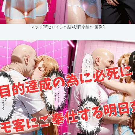
マットDEヒロイン〜結●明日奈編〜 画像2