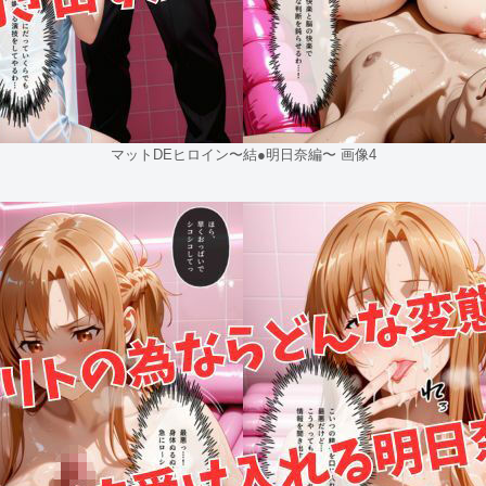
マットDEヒロイン〜結●明日奈編〜 画像4