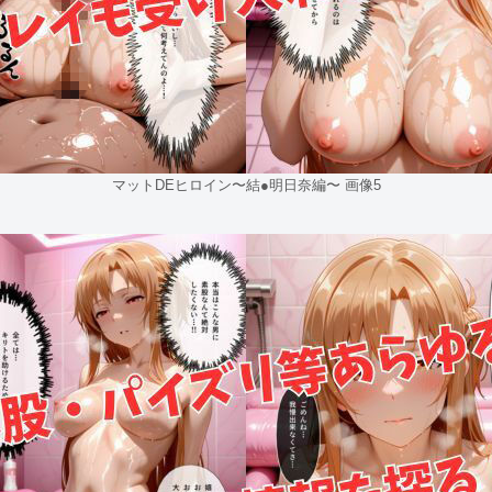
マットDEヒロイン〜結●明日奈編〜 画像5