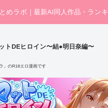
まとめラボ｜最新AI同人作品・ラン
ットDEヒロイン〜結●明日奈編〜
ラ」のR18エロ漫画です