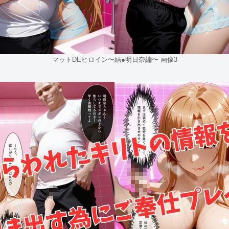
マットDEヒロイン〜結●明日奈編〜 画像3