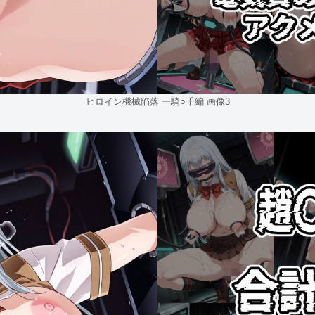
ヒロイン機械陥落 一騎○千編 画像3