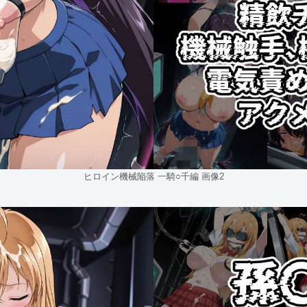
ヒロイン機械陥落 一騎○千編 画像2