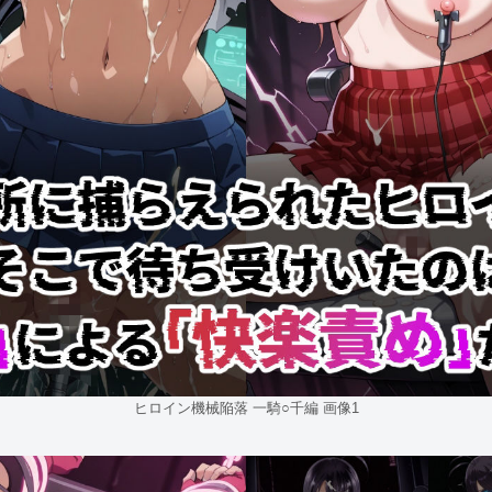
ヒロイン機械陥落 一騎○千編 画像1